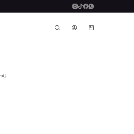
Carro
de
compra
nt].