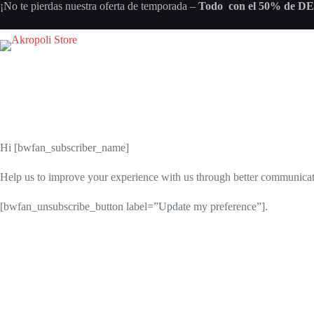
Saltar
¡No te pierdas nuestra oferta de temporada –
Todo con el 50% de 
al
contenido
Hi [bwfan_subscriber_name]
Help us to improve your experience with us through better communicati
[bwfan_unsubscribe_button label=”Update my preference”].