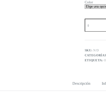
Color
Medias
Akropoli
Gatitos
Pastel
cantidad
SKU:
N/D
CATEGORÍA
ETIQUETA:
O
Descripción
In