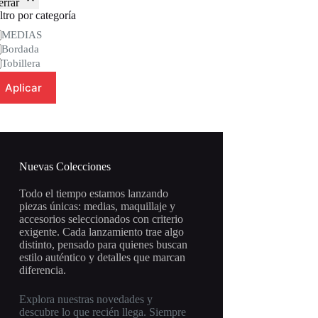
errar
ltro por categoría
tegoría
MEDIAS
Bordada
Tobillera
Aplicar
Nuevas Colecciones
Todo el tiempo estamos lanzando
piezas únicas: medias, maquillaje y
accesorios seleccionados con criterio
exigente. Cada lanzamiento trae algo
distinto, pensado para quienes buscan
estilo auténtico y detalles que marcan
diferencia.
Explora nuestras novedades y
descubre lo que recién llega. Siempre