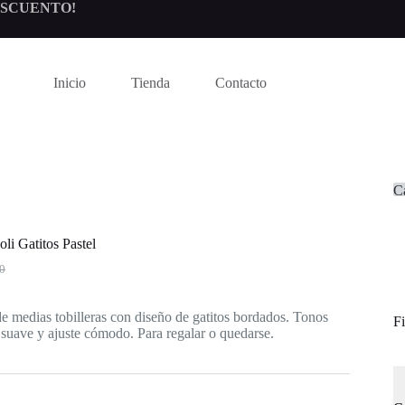
DESCUENTO!
Inicio
Tienda
Contacto
Ca
li Gatitos Pastel
0
al
t
e medias tobilleras con diseño de gatitos bordados. Tonos
Fi
00.
0.
a suave y ajuste cómodo. Para regalar o quedarse.