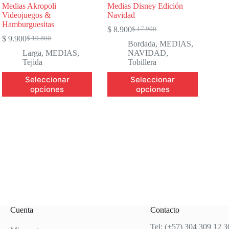
Medias Akropoli
Medias Disney Edición
Videojuegos &
Navidad
Hamburguesitas
$
8.900
$
17.900
Original
Current
$
9.900
$
19.800
Original
Current
price
price
Bordada
,
MEDIAS
,
price
price
was:
is:
Larga
,
MEDIAS
,
NAVIDAD
,
was:
is:
$ 17.900.
$ 8.900.
Tejida
Tobillera
$ 19.800.
$ 9.900.
Este
Este
Seleccionar
Seleccionar
producto
producto
opciones
opciones
tiene
tiene
múltiples
múltiples
variantes.
variantes.
Las
Las
opciones
opciones
se
se
pueden
pueden
elegir
elegir
en
en
la
la
página
página
de
de
producto
producto
Cuenta
Contacto
Tel: (+57) 304 309 12 3