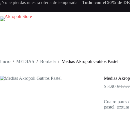
Saltar
¡No te pierdas nuestra oferta de temporada –
Todo con el 50% de 
al
contenido
Inicio
/
MEDIAS
/
Bordada
/
Medias Akropoli Gatitos Pastel
Medias Akropo
$
8.900
$
17.90
Origin
Curren
price
price
was:
is:
Cuatro pares d
$ 17.9
$ 8.90
pastel, textur