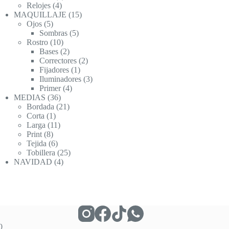
4
productos
Relojes
4
productos
15
MAQUILLAJE
15
5
productos
Ojos
5
productos
5
Sombras
5
10
productos
Rostro
10
productos
2
Bases
2
productos
2
Correctores
2
1
productos
Fijadores
1
producto
3
Iluminadores
3
4
productos
Primer
4
36
productos
MEDIAS
36
productos
21
Bordada
21
1
productos
Corta
1
producto
11
Larga
11
8
productos
Print
8
productos
6
Tejida
6
productos
25
Tobillera
25
4
productos
NAVIDAD
4
productos
0