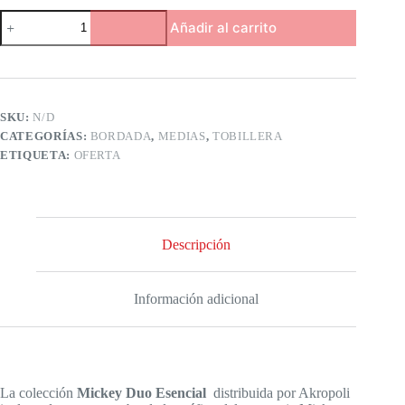
Medias
Añadir al carrito
Mickey
Duo
Esencial
cantidad
SKU:
N/D
CATEGORÍAS:
BORDADA
,
MEDIAS
,
TOBILLERA
ETIQUETA:
OFERTA
Descripción
Información adicional
La colección
Mickey Duo Esencial
distribuida por Akropoli