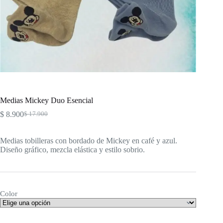
Medias Mickey Duo Esencial
$
8.900
$
17.900
Original
Current
price
price
was:
is:
Medias tobilleras con bordado de Mickey en café y azul.
$ 17.900.
$ 8.900.
Diseño gráfico, mezcla elástica y estilo sobrio.
Color