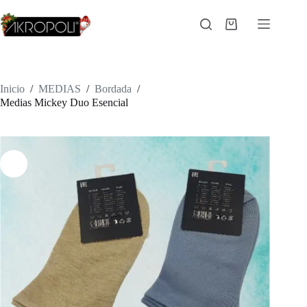
Saltar
al
Carro
contenido
de
compra
Inicio
/
MEDIAS
/
Bordada
/
Medias Mickey Duo Esencial