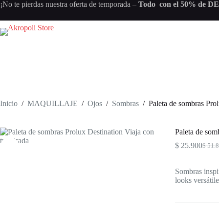
Saltar
¡No te pierdas nuestra oferta de temporada –
Todo con el 50% de 
al
contenido
Inicio
/
MAQUILLAJE
/
Ojos
/
Sombras
/
Paleta de sombras Prol
Paleta de som
$
25.900
$
51.
Origin
Curre
price
price
was:
is:
Sombras inspi
$ 51.
$ 25.
looks versátil