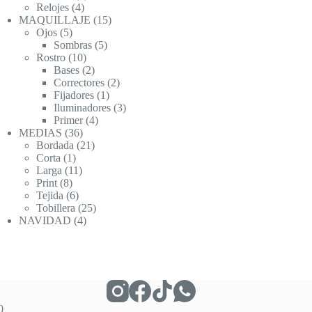
4
productos
Relojes
4
productos
15
MAQUILLAJE
15
5
productos
Ojos
5
productos
5
Sombras
5
10
productos
Rostro
10
productos
2
Bases
2
productos
2
Correctores
2
1
productos
Fijadores
1
producto
3
Iluminadores
3
4
productos
Primer
4
36
productos
MEDIAS
36
productos
21
Bordada
21
1
productos
Corta
1
producto
11
Larga
11
8
productos
Print
8
productos
6
Tejida
6
productos
25
Tobillera
25
4
productos
NAVIDAD
4
productos
0