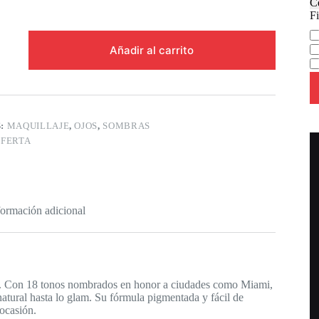
C
Fi
Ca
Añadir al carrito
S:
MAQUILLAJE
,
OJOS
,
SOMBRAS
FERTA
formación adicional
dad. Con 18 tonos nombrados en honor a ciudades como Miami,
 natural hasta lo glam. Su fórmula pigmentada y fácil de
 ocasión.