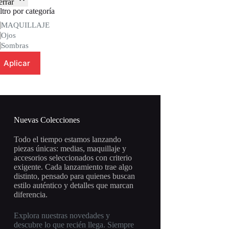
errar
ltro por categoría
tegoría
MAQUILLAJE
Ojos
Sombras
Aplicar
Nuevas Colecciones
Todo el tiempo estamos lanzando
piezas únicas: medias, maquillaje y
accesorios seleccionados con criterio
exigente. Cada lanzamiento trae algo
distinto, pensado para quienes buscan
estilo auténtico y detalles que marcan
diferencia.
Explora nuestras novedades y
descubre lo que recién llega. Siempre