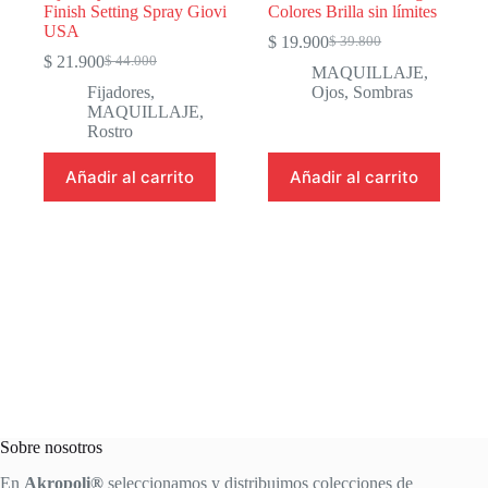
Finish Setting Spray Giovi
Colores Brilla sin límites
USA
$
19.900
$
39.800
Original
Current
$
21.900
$
44.000
Original
Current
price
price
MAQUILLAJE
,
price
price
was:
is:
Fijadores
,
Ojos
,
Sombras
was:
is:
$ 39.800.
$ 19.900.
MAQUILLAJE
,
$ 44.000.
$ 21.900.
Rostro
Añadir al carrito
Añadir al carrito
Sobre nosotros
En
Akropoli®
seleccionamos y distribuimos colecciones de