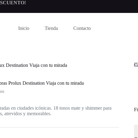
DESCUENTO!
Inicio
Tienda
Contacto
Ca
ux Destination Viaja con tu mirada
bras Prolux Destination Viaja con tu mirada
800
al
nt
radas en ciudades icónicas. 18 tonos mate y shimmer para
Fi
800.
900.
es, atrevidos y memorables.