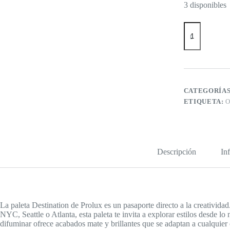
3 disponibles
Paleta
de
sombras
Prolux
Destination
Viaja
con
tu
CATEGORÍA
mirada
ETIQUETA:
O
cantidad
Descripción
In
La paleta Destination de Prolux es un pasaporte directo a la creativi
NYC, Seattle o Atlanta, esta paleta te invita a explorar estilos desde lo
difuminar ofrece acabados mate y brillantes que se adaptan a cualquier