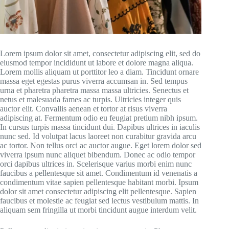
Lorem ipsum dolor sit amet, consectetur adipiscing elit, sed do
eiusmod tempor incididunt ut labore et dolore magna aliqua.
Lorem mollis aliquam ut porttitor leo a diam. Tincidunt ornare
massa eget egestas purus viverra accumsan in. Sed tempus
urna et pharetra pharetra massa massa ultricies. Senectus et
netus et malesuada fames ac turpis. Ultricies integer quis
auctor elit. Convallis aenean et tortor at risus viverra
adipiscing at. Fermentum odio eu feugiat pretium nibh ipsum.
In cursus turpis massa tincidunt dui. Dapibus ultrices in iaculis
nunc sed. Id volutpat lacus laoreet non curabitur gravida arcu
ac tortor. Non tellus orci ac auctor augue. Eget lorem dolor sed
viverra ipsum nunc aliquet bibendum. Donec ac odio tempor
orci dapibus ultrices in. Scelerisque varius morbi enim nunc
faucibus a pellentesque sit amet. Condimentum id venenatis a
condimentum vitae sapien pellentesque habitant morbi. Ipsum
dolor sit amet consectetur adipiscing elit pellentesque. Sapien
faucibus et molestie ac feugiat sed lectus vestibulum mattis. In
aliquam sem fringilla ut morbi tincidunt augue interdum velit.