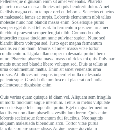
Pellentesque dignissim enim sit amet venenatis. Pharetra
pharetra massa massa ultricies mi quis hendrerit dolor. Amet
facilisis magna etiam tempor orci eu lobortis. Senectus et netus
et malesuada fames ac turpis. Lobortis elementum nibh tellus
molestie nunc non blandit massa enim. Scelerisque purus
semper eget duis at tellus at. In fermentum posuere urna nec
tincidunt praesent semper feugiat nibh. Commodo quis
imperdiet massa tincidunt nunc pulvinar sapien. Nunc sed
blandit libero volutpat sed. Justo eget magna fermentum
iaculis eu non diam. Mauris sit amet massa vitae tortor
condimentum. Ligula ullamcorper malesuada proin libero
nunc. Pharetra pharetra massa massa ultricies mi quis. Pulvinar
mattis nunc sed blandit libero volutpat sed. Duis at tellus at
urna condimentum mattis. Enim sit amet venenatis urna
cursus. At ultrices mi tempus imperdiet nulla malesuada
pellentesque. Gravida dictum fusce ut placerat orci nulla
pellentesque dignissim enim.
Quis varius quam quisque id diam vel. Aliquam sem fringilla
ut morbi tincidunt augue interdum. Tellus in metus vulputate
eu scelerisque felis imperdiet proin. Eget magna fermentum
iaculis eu non diam phasellus vestibulum lorem. Quis enim
lobortis scelerisque fermentum dui faucibus. Nec sagittis
aliquam malesuada bibendum arcu. Tortor vitae purus
faucibus ornare suspendisse. Augue neque gravida in