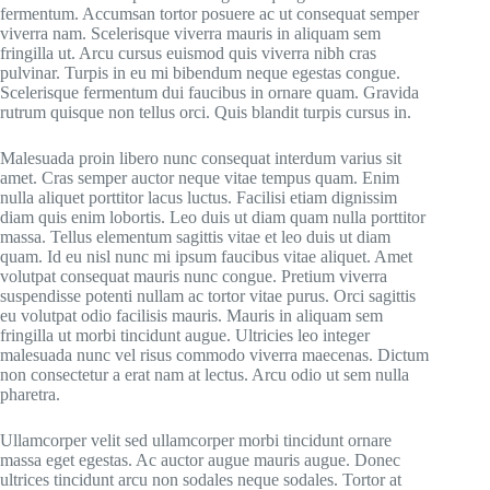
fermentum. Accumsan tortor posuere ac ut consequat semper
viverra nam. Scelerisque viverra mauris in aliquam sem
fringilla ut. Arcu cursus euismod quis viverra nibh cras
pulvinar. Turpis in eu mi bibendum neque egestas congue.
Scelerisque fermentum dui faucibus in ornare quam. Gravida
rutrum quisque non tellus orci. Quis blandit turpis cursus in.
Malesuada proin libero nunc consequat interdum varius sit
amet. Cras semper auctor neque vitae tempus quam. Enim
nulla aliquet porttitor lacus luctus. Facilisi etiam dignissim
diam quis enim lobortis. Leo duis ut diam quam nulla porttitor
massa. Tellus elementum sagittis vitae et leo duis ut diam
quam. Id eu nisl nunc mi ipsum faucibus vitae aliquet. Amet
volutpat consequat mauris nunc congue. Pretium viverra
suspendisse potenti nullam ac tortor vitae purus. Orci sagittis
eu volutpat odio facilisis mauris. Mauris in aliquam sem
fringilla ut morbi tincidunt augue. Ultricies leo integer
malesuada nunc vel risus commodo viverra maecenas. Dictum
non consectetur a erat nam at lectus. Arcu odio ut sem nulla
pharetra.
Ullamcorper velit sed ullamcorper morbi tincidunt ornare
massa eget egestas. Ac auctor augue mauris augue. Donec
ultrices tincidunt arcu non sodales neque sodales. Tortor at